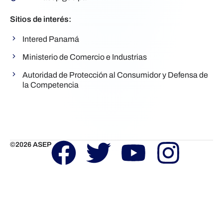
Sitios de interés:
Intered Panamá
Ministerio de Comercio e Industrias
Autoridad de Protección al Consumidor y Defensa de
la Competencia
F
T
Y
I
©2026 ASEP
a
w
o
n
c
i
u
s